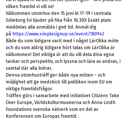
vilken framtid vi vill se!
Välkommen utomhus den 15 juni kl 17-19 i centrala
Göteborg (vi bjuder på fika från 16.30)! Exakt plats
meddelas alla anmälda i god tid. Anmäl dig
på
https://www.simplesignup.se/event/180942
Både du som tidigare varit med i något LärOlika möte
och du som aldrig tidigare hört talas om LärOlika är
välkommen! Det viktiga är att du vill dela dina egna
tankar och perspektiv, och lyssna och lära av andras, i
samtal där alla bidrar.
Denna utomhusträff ger både nya möten – och
möjlighet att ge medskick till politiken inom EU om
viktiga framtidsfrågor.
Träffen görs i samarbete med initiativet Citizens Take
Over Europe, Världskulturmuseerna och Anna Lindh
Foundations svenska nätverk som en del av
Konferensen om Europas framtid .