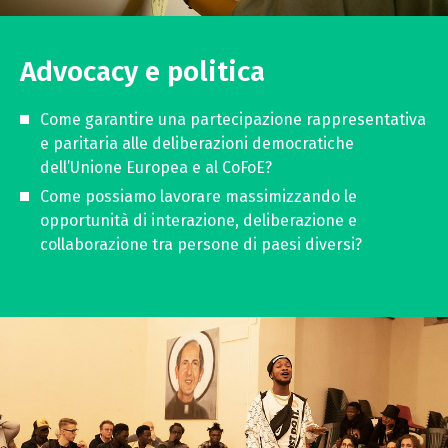
Advocacy e politica
Come garantire una partecipazione rappresentativa
e paritaria alle deliberazioni democratiche
dell’Unione Europea e al CoFoE?
Come possiamo lavorare massimizzando le
opportunità di interazione, deliberazione e
collaborazione tra persone di paesi diversi?