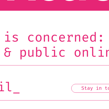
cerned: the Co
ic online even