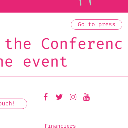
Go to press
nference on th
t
Financiers