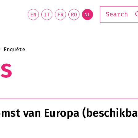
EN
IT
FR
RO
NL
& Enquête
es
mst van Europa (beschikbaa